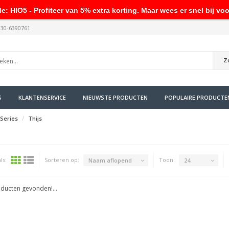
HIO5 - Profiteer van 5% extra korting. Maar wees er snel bij voo
030-6390761
Z
S
KLANTENSERVICE
NIEUWSTE PRODUCTEN
POPULAIRE PRODUCTE
Series
Thijs
ls:
Sorteren op:
Toon:
Naam aflopend
24
ducten gevonden!...