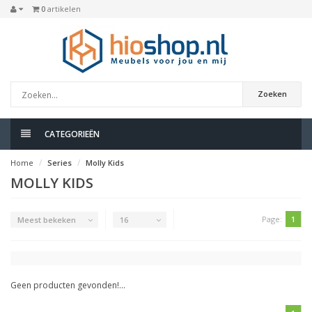
0
artikelen
Zoeken
CATEGORIEËN
Home
Series
Molly Kids
MOLLY KIDS
Page:
1
Meest bekeken
16
Geen producten gevonden!...