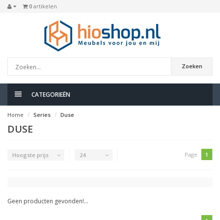
0
artikelen
Zoeken
CATEGORIEËN
Home
Series
Duse
DUSE
Page:
1
Hoogste prijs
24
Geen producten gevonden!...