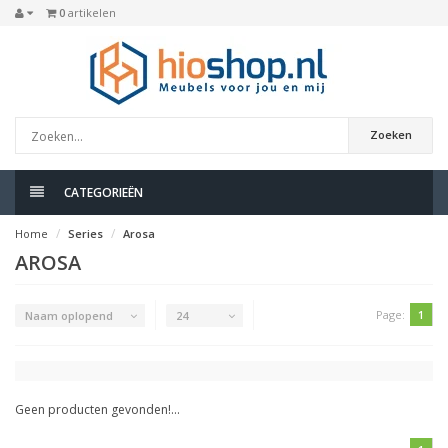
0
artikelen
Zoeken
CATEGORIEËN
Home
Series
Arosa
AROSA
Page:
1
Naam oplopend
24
Geen producten gevonden!...